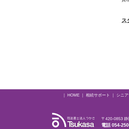
ス
｜
HOME
｜
相続サポート
｜
シニア
〒420-0853
静
電話
054-250