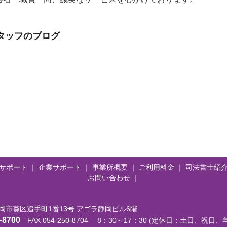
タッフのブログ
サポート
｜
企業サポート
｜
事業所概要
｜
ご利用料金
｜
司法書士紹
お問い合わせ
｜
岡市葵区追手町1番13号
アゴラ静岡ビル6階
-8700
FAX 054-250-8704
8：30～17：30
(定休日：土日、祝日、年