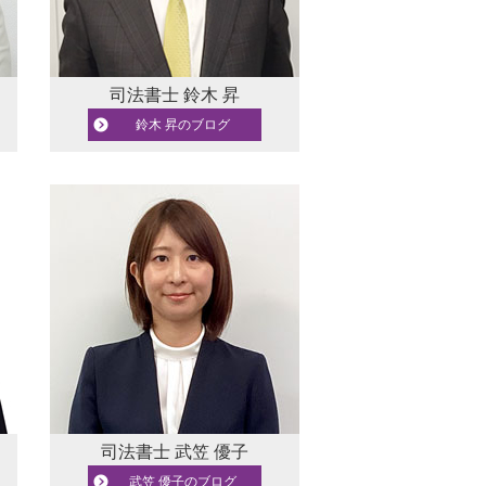
司法書士
鈴木 昇
鈴木 昇のブログ
司法書士
武笠 優子
武笠 優子のブログ