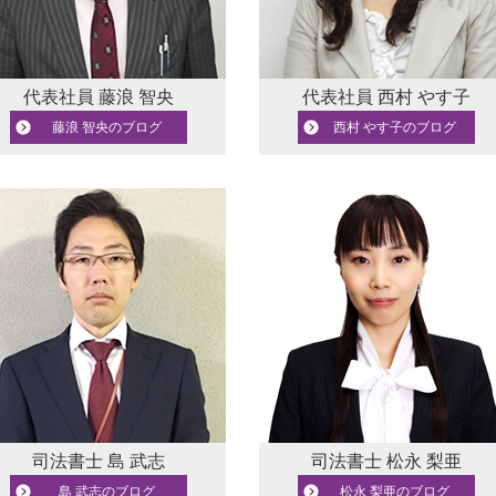
代表社員
藤浪 智央
代表社員
西村 やす子
藤浪 智央のブログ
西村 やす子のブログ
司法書士
島 武志
司法書士
松永 梨亜
島 武志のブログ
松永 梨亜のブログ